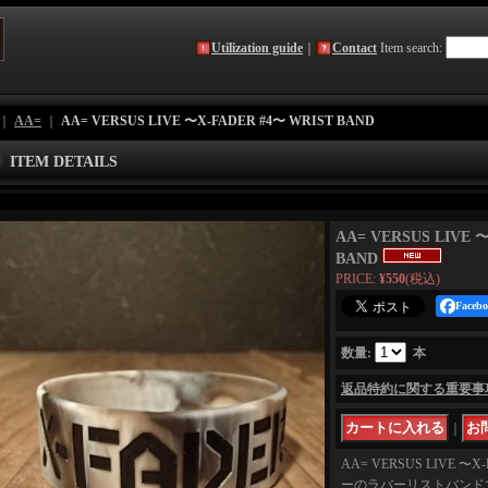
Utilization guide
｜
Contact
Item search
:
｜
AA=
｜
AA= VERSUS LIVE 〜X-FADER #4〜 WRIST BAND
ITEM DETAILS
AA= VERSUS LIVE 
BAND
PRICE
:
¥550
(税込)
Face
数量
:
本
返品特約に関する重要事
｜
AA= VERSUS LIVE 
ーのラバーリストバンド