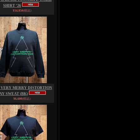
SHIRT ’26
¥14,850
(税込)
 VERY MERRY DISTORTION
AY SWEAT (BK)
¥6,600
(税込)