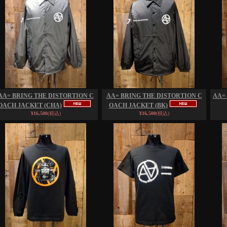
AA= BRING THE DISTORTION C
AA= BRING THE DISTORTION C
AA= 
OACH JACKET (CHA)
OACH JACKET (BK)
¥16,500
(税込)
¥16,500
(税込)