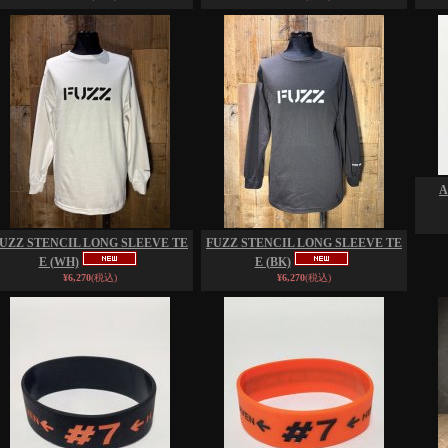
A
UZZ STENCIL LONG SLEEVE TE
FUZZ STENCIL LONG SLEEVE TE
E (WH)
E (BK)
¥6,270
(税込)
¥6,270
(税込)