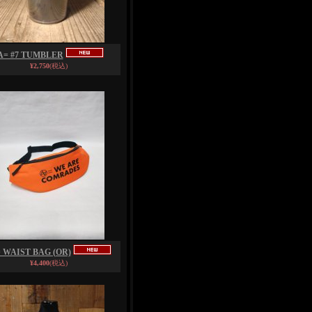
A= #7 TUMBLER
¥2,750
(税込)
 WAIST BAG (OR)
¥4,400
(税込)