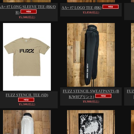
AA= #7 LONG SLEEVE TEE (BK/O
AA= #7 LOGO TEE (BK)
R)
¥3,850
(税込)
¥5,500
(税込)
FUZZ STENCIL SWEATPANTS (B
FUZ
FUZZ STENCIL TEE (SD)
K/WHプリント)
¥9,900
(税込)
¥5,500
(税込)