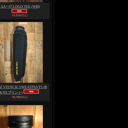
AA= #7 LOGO TEE (WH)
¥3,850
(税込)
Z STENCIL SWEATPANTS (B
K/YEプリント)
¥9,900
(税込)