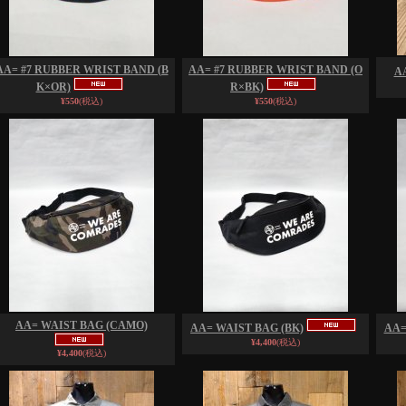
AA= #7 RUBBER WRIST BAND (B
AA= #7 RUBBER WRIST BAND (O
A
K×OR)
R×BK)
¥550
(税込)
¥550
(税込)
AA= WAIST BAG (CAMO)
AA= WAIST BAG (BK)
AA=
¥4,400
(税込)
¥4,400
(税込)