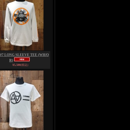
#7 LONG SLEEVE TEE (WH/O
R)
¥5,500
(税込)