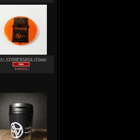
A= STOMP BADGE (57mm)
¥550
(税込)