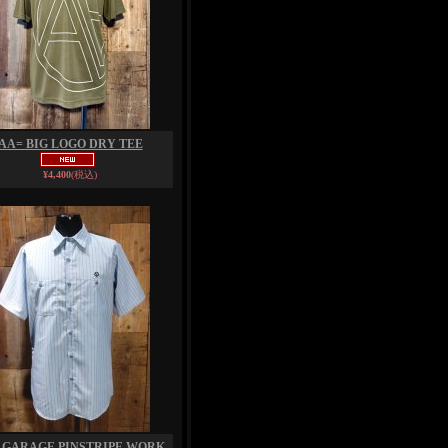
AA= BIG LOGO DRY TEE
¥4,400
(税込)
 GARAGE PINSTRIPE WORK