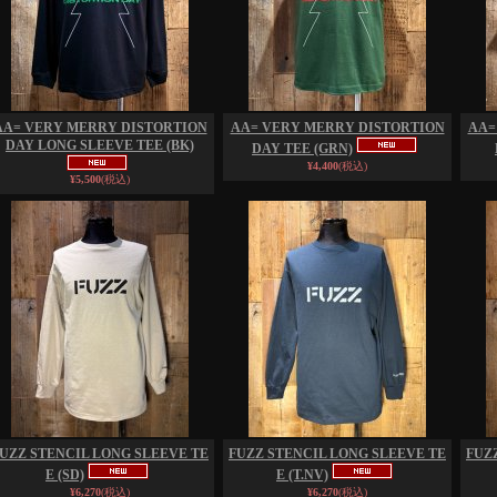
AA= VERY MERRY DISTORTION
AA= VERY MERRY DISTORTION
AA=
DAY LONG SLEEVE TEE (BK)
DAY TEE (GRN)
¥4,400
(税込)
¥5,500
(税込)
UZZ STENCIL LONG SLEEVE TE
FUZZ STENCIL LONG SLEEVE TE
FUZ
E (SD)
E (T.NV)
¥6,270
(税込)
¥6,270
(税込)