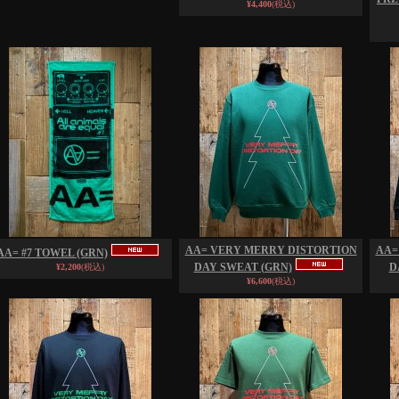
¥4,400
(税込)
AA= VERY MERRY DISTORTION
AA=
AA= #7 TOWEL (GRN)
DAY SWEAT (GRN)
D
¥2,200
(税込)
¥6,600
(税込)