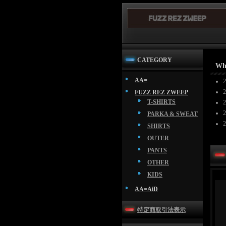
CATEGORY
Wh
AA=
FUZZ REZ ZWEEP
T-SHIRTS
PARKA & SWEAT
SHIRTS
OUTER
PANTS
OTHER
KIDS
AA=AiD
特定商取引法表示