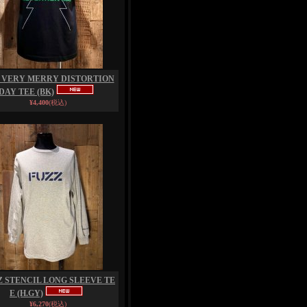
 VERY MERRY DISTORTION
DAY TEE (BK)
¥4,400
(税込)
Z STENCIL LONG SLEEVE TE
E (H.GY)
¥6,270
(税込)