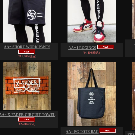
AA= SHORT WORK PANTS
AA= LEGGINGS
¥4,400
(税込)
¥11,000
(税込)
AA= X-FADER CIRCUIT TOWEL
¥2,200
(税込)
AA= PC TOTE BAG
FRZ