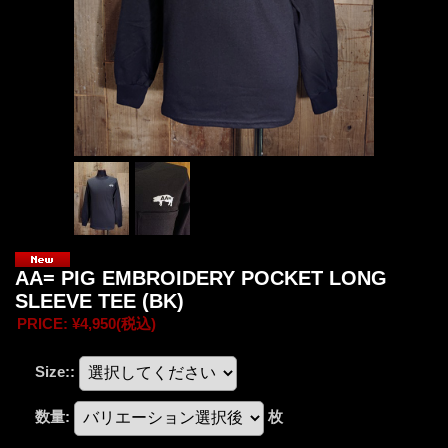
AA= PIG EMBROIDERY POCKET LONG
SLEEVE TEE (BK)
PRICE
:
¥4,950
(税込)
Size:
:
数量
:
枚